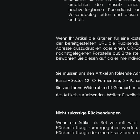
empfehlen den Einsatz eines V
nachverfolgbaren Kurierdienst a
Versandbeleg bitten und diesen 
enthält.
Wenn Ihr Artikel die Kriterien für eine ko
der bereitgestellten URL die Rücksend
Adresse auszudrucken oder einen QR-Co
nächstgelegenen Poststelle auf. Bitte ste
bewahren Sie diesen auf, da er Ihre indiv
Sie müssen uns den Artikel an folgende Adr
Bassa – Sector 12, C/ Formentera, 5 – Par
Sie von Ihrem Widerrufsrecht Gebrauch mac
des Artikels zurücksenden. Weitere Einzelhei
Nicht zulässige Rücksendungen
Wenn ein Artikel als Set verkauft wird
Rückerstattung zurückgegeben werden. 
Rückerstattung oder einen Ersatz beantr