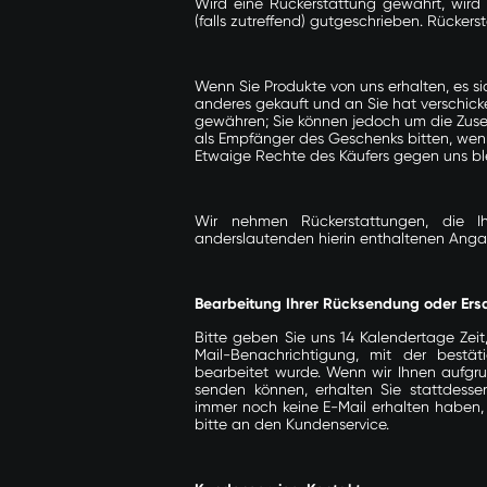
Wird eine Rückerstattung gewährt, wird d
(falls zutreffend) gutgeschrieben. Rücker
Wenn Sie Produkte von uns erhalten, es 
anderes gekauft und an Sie hat verschicke
gewähren; Sie können jedoch um die Zusend
als Empfänger des Geschenks bitten, wenn 
Etwaige Rechte des Käufers gegen uns ble
Wir nehmen Rückerstattungen, die 
anderslautenden hierin enthaltenen Anga
Bearbeitung Ihrer Rücksendung oder Ersa
Bitte geben Sie uns 14 Kalendertage Zeit
Mail-Benachrichtigung, mit der bestä
bearbeitet wurde. Wenn wir Ihnen aufgr
senden können, erhalten Sie stattdess
immer noch keine E-Mail erhalten haben,
bitte an den
Kundenservice
.