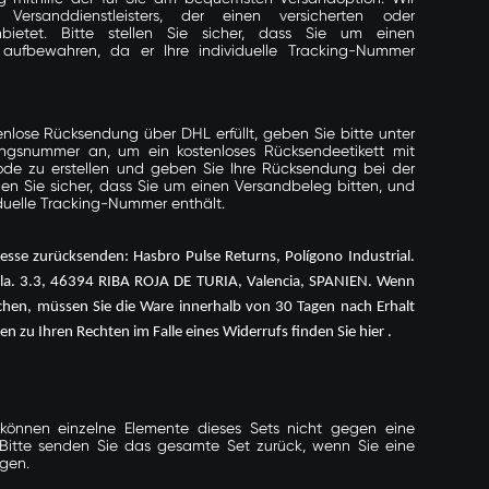
ersanddienstleisters, der einen versicherten oder
nbietet. Bitte stellen Sie sicher, dass Sie um einen
aufbewahren, da er Ihre individuelle Tracking-Nummer
stenlose Rücksendung über DHL erfüllt, geben Sie bitte unter
ungsnummer an, um ein kostenloses Rücksendeetikett mit
de zu erstellen und geben Sie Ihre Rücksendung bei der
llen Sie sicher, dass Sie um einen Versandbeleg bitten, und
iduelle Tracking-Nummer enthält.
esse zurücksenden: Hasbro Pulse Returns, Polígono Industrial.
cela. 3.3, 46394 RIBA ROJA DE TURIA, Valencia, SPANIEN. Wenn
hen, müssen Sie die Ware innerhalb von 30 Tagen nach Erhalt
ten zu Ihren Rechten im Falle eines Widerrufs finden Sie
hier
.
, können einzelne Elemente dieses Sets nicht gegen eine
Bitte senden Sie das gesamte Set zurück, wenn Sie eine
agen.