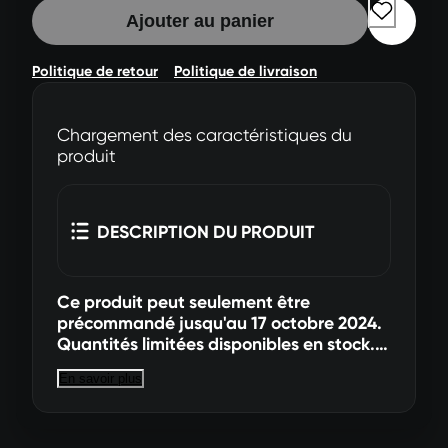
Ajouter au panier
Politique de retour
Politique de livraison
Chargement des caractéristiques du
produit
DESCRIPTION DU PRODUIT
Ce produit peut seulement être
précommandé jusqu'au 17 octobre 2024.
Quantités limitées disponibles en stock.
On peut transporter l'univers palpitant et
En savoir plus
fantastique de Marvel dans sa collection
avec la figurine Hasbro Marvel Legends
Dragon Man ! Cette figurine de collection