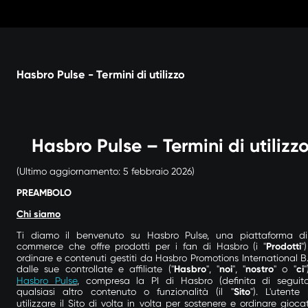
Vai
al
contenuto
Hasbro Pulse - Termini di utilizzo
Hasbro Pulse – Termini di utilizz
(Ultimo aggiornamento: 5 febbraio 2026)
PREAMBOLO
Chi siamo
Ti diamo il benvenuto su Hasbro Pulse, una piattaforma d
commerce che offre prodotti per i fan di Hasbro
(i "
Prodotti
"
ordinare e contenuti gestiti da Hasbro Promotions International B.
dalle sue controllate e affiliate ("
Hasbro
", "
noi
", "
nostro
" o "
ci
"
Hasbro Pulse
, compresa la PI di Hasbro (definita di seguit
qualsiasi altro contenuto o funzionalità (il "
Sito
"). L'utente
utilizzare il Sito di volta in volta per sostenere e ordinare giocatt