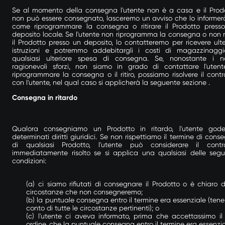
Se al momento della consegna l'utente non è a casa e il Prod
non può essere consegnato, lasceremo un avviso che lo informer
come riprogrammare la consegna o ritirare il Prodotto press
deposito locale. Se l'utente non riprogramma la consegna o non ri
il Prodotto presso un deposito, lo contatteremo per ricevere ulter
istruzioni e potremmo addebitargli i costi di magazzinagg
qualsiasi ulteriore spesa di consegna. Se, nonostante i no
ragionevoli sforzi, non siamo in grado di contattare l'uten
riprogrammare la consegna o il ritiro, possiamo risolvere il contr
con l'utente, nel qual caso si applicherà la seguente sezione
.
Consegna in ritardo
Qualora consegniamo un Prodotto in ritardo, l'utente god
determinati diritti giuridici. Se non rispettiamo il termine di cons
di qualsiasi Prodotto, l'utente può considerare il contr
immediatamente risolto se si applica una qualsiasi delle segu
condizioni:
(a) ci siamo rifiutati di consegnare il Prodotto o è chiaro d
circostanze che non consegneremo;
(b) la puntuale consegna entro il termine era essenziale (ten
conto di tutte le circostanze pertinenti); o
(c) l'utente ci aveva informato, prima che accettassimo il
ordine, che la puntuale consegna entro il termine era essenzia