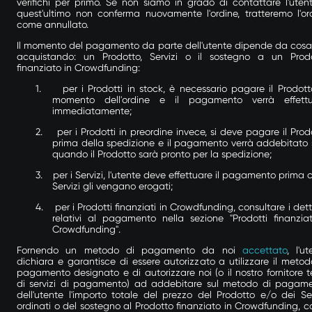
verifichi per primo. Se non siamo in grado di contattare l'uten
quest'ultimo non conferma nuovamente l'ordine, tratteremo l'or
come annullato.
Il momento del pagamento da parte dell'utente dipende da cosa
acquistando: un Prodotto, Servizi o il sostegno a un Prod
finanziato in Crowdfunding:
1.
per i Prodotti in stock, è necessario pagare il Prodott
momento dell'ordine e il pagamento verrà effett
immediatamente;
2.
per i Prodotti in preordine invece,
si deve pagare il Prod
prima della spedizione e
il pagamento verrà addebitato 
quando il Prodotto sarà pronto per la spedizione;
3.
per i Servizi, l'utente deve effettuare il pagamento prima c
Servizi gli vengano erogati;
4.
per i Prodotti finanziati in Crowdfunding, consultare i dett
relativi al pagamento nella sezione "Prodotti finanziat
Crowdfunding".
Fornendo un metodo di pagamento da noi
accettato
, l'ut
dichiara e garantisce di essere autorizzato a utilizzare il metod
pagamento designato e di autorizzare noi (o il nostro fornitore t
di servizi di pagamento) ad addebitare sul metodo di pagam
dell'utente l'importo totale del prezzo del Prodotto e/o dei Ser
ordinati o del sostegno al Prodotto finanziato in Crowdfunding, 