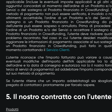
applicabile (incluse le eventuali imposte applicabili e gli altri c
aggiuntivi concordati al momento dell'ordine di un Prodotto e/o
Servizi o del sostegno al Prodotto finanziato in Crowdfunding). S
metodo di pagamento non può essere verificato, è invalido o n
altrimenti accettabile, l'ordine di un Prodotto e/o dei Servizi 
sostegno a un Prodotto finanziato in Crowdfunding da p
dell'utente può essere sospeso o annullato. Prima di procedere
l'ordine di un Prodotto e/o dei Servizi o accettare il sostegno 
Prodotto finanziato in Crowdfunding, l'utente deve risolvere quals
problema riscontrato. Nel caso in cui l'utente desideri modifica
aggiornare le informazioni di pagamento associate al suo sosteg
un Prodotto finanziato in Crowdfunding, può farlo in quals
momento contattando il
Servizio Clienti.
L'utente riconosce che l'importo fatturato può variare a caus
eventuali modifiche dell'importo dell'IVA applicabile tra la 
dell'ordine e la data di consegna e autorizza noi (o il nostro forni
terzo di servizi di pagamento) ad addebitare l'importo corrispond
sul suo metodo di pagamento.
Se l'utente ritiene che un importo addebitatogli sia sbagliat
pregato di contattarci prontamente per farcelo sapere.
5.
Il nostro contratto con l'utente
Prodotti