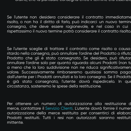
Se l'utente non desidera considerare il contratto immediatam
risolto, o non ha il diritto di farlo, può indicarci un nuovo termin
consegna, che deve essere ragionevole, e nel caso in cui
rispettassimo il nuovo termine potrà considerare il contratto risolto.
Se l'utente sceglie di trattare il contratto come risolto a causa
ritardo nella consegna, può annullare l'ordine del Prodotto o rifiutar
Prodotto che gli è stato consegnato. Se desidera, può rifiuta
annullare l'ordine solo per quanto riguarda alcuni Prodotti (non tut
a meno che la loro suddivisione non ne riduca significativament
valore. Successivamente rimborseremo qualsiasi somma paga
dall'utente per i Prodotti annullati e la loro consegna. Se il Prodott
è già stato consegnato, l'utente dovrà rispedircelo. In qu
circostanza, sosterremo le spese della restituzione.
Per ottenere un numero di autorizzazione alla restituzione d
merce, contattare il
Servizio Clienti
. L'utente dovrà fornire il numer
autorizzazione della merce restituita per consentirci di elabora
Prodotti restituiti. Tutti i resi non autorizzati saranno restituit
mittente.