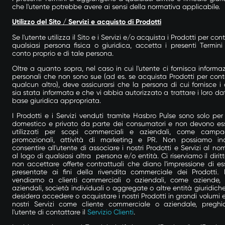
che l'utente potrebbe avere ai sensi della normativa applicabile.
Utilizzo del Sito / Servizi e acquisto di Prodotti
Se l'utente utilizza il Sito e i Servizi e/o acquista i Prodotti per con
qualsiasi persona fisica o giuridica, accetta i presenti Termini
conto proprio e di tale persona.
Oltre a quanto sopra, nel caso in cui l'utente ci fornisca informaz
personali che non sono sue (ad es. se acquista Prodotti per cont
qualcun altro), deve assicurarsi che la persona di cui fornisce i 
sia stata informata e che vi abbia autorizzato a trattare i loro dat
base giuridica appropriata.
I Prodotti e i Servizi venduti tramite Hasbro Pulse sono solo per
domestico e privato da parte dei consumatori e non devono es
utilizzati per scopi commerciali e aziendali, come camp
promozionali, attività di marketing e PR. Non possiamo ino
consentire all'utente di associare i nostri Prodotti e Servizi al no
al logo di qualsiasi altra persona e/o entità. Ci riserviamo il diritt
non accettare offerte contrattuali che diano l'impressione di es
presentate ai fini della rivendita commerciale dei Prodotti
.
vendiamo a clienti commerciali o aziendali, come aziende, 
aziendali, società individuali o aggregate o altre entità giuridiche
desidera accedere o acquistare i nostri Prodotti in grandi volumi e
nostri Servizi come cliente commerciale o aziendale, pregh
l'utente di contattare il
Servizio Clienti
.