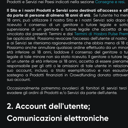
Prodotti e Servizi nei Paesi indicati nella sezione
Consegne e resi
.
Il Sito e i nostri Prodotti e Servizi sono destinati all'accesso e all
da parte di persone di almeno 18 anni di età
. Se l'utente ha men
18 anni, può utilizzare il nostro Sito e i nostri Servizi solo dopo 
ricevuto il consenso di un genitore o tutore legale e sott
supervisione di un genitore o tutore legale che accetta di es
vincolato dai presenti Termini e dai
Termini di Hasbro Pulse Pre
(se applicabile). Possiamo revocare l'accesso dell'utente al nostro 
e ai Servizi se riteniamo ragionevolmente che abbia meno di 18 a
Possiamo anche annullare qualsiasi ordine effettuato da un minor
età inferiore ai 18 anni, laddove il consenso del genitore o tu
legale di tale minore non sia stato ricevuto.
Il genitore o tutore le
di un utente di età inferiore ai 18 anni, accetta di essere pienam
responsabile per gli atti o le omissioni di tale utente in relazion
suo account, incluso, a titolo esemplificativo e non esaustivo
sostegno a Prodotti finanziati in Crowdfunding donato attravers
suo account.
Occasionalmente potremmo avvalerci di fornitori di servizi terzi
evadere gli ordini di Prodotti e/o Servizi da parte dell'utente.
2.
Account dell'utente;
Comunicazioni elettroniche