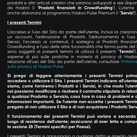
prodotti e altri articoli creativi che saranno sviluppati e resi dispon
da Hasbro (i "
Prodotti finanziati in Crowdfunding
"). L'utente
anche abbonarsi al programma Hasbro Pulse Premium (i "
Servizi
").
I presenti Termini
L'accesso e l'uso del Sito da parte dell'utente, inclusi la creazion
un account, l'ordinazione di Prodotti, l'abbonamento e l'uso
Servizi, l'accesso ai contenuti, il sostegno ai Prodotti finanziat
Crowdfunding e l'uso delle altre funzionalità che fanno parte del S
sono soggetti ai presenti termini di utilizzo (i presenti "
Termini
")
saperne di più sulle pratiche in materia di privacy di Hasbr
relazione all'uso del Sito da parte dell'utente, consultare
l'Inform
sulla privacy di Hasbro Pulse.
Si prega di leggere attentamente i presenti Termini prim
accedere o utilizzare il Sito. I presenti Termini indicano all'utente
siamo, come forniremo i Prodotti e i Servizi, in che modo l'uten
noi possiamo modificare o risolvere il contratto stipulato in relaz
a qualsiasi Prodotto o Servizio, cosa fare in caso di problemi e a
informazioni importanti. Se l'utente non accetta i presenti Termin
pregato di non utilizzare il Sito e di non acquistare i Prodotti/Serv
Il funzionamento dei presenti Termini può variare a seconda
luogo di residenza dell'utente; assicurarsi di aver letto e comp
la sezione 25 (Termini specifici per Paese).
I presenti Termini si aggiungono a qualsiasi diritto e rimedio giuri