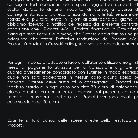
consegna (ad eccezione delle spese aggiuntive derivanti d
scelta dell'utente di una modalità di consegna diversa d
consegna standard più economica da noi offerta), senza inde
ritardo e
al più tardi entro 14 giorni di calendario dal giorno in
abbiamo ricevuto la notifica del recesso dal presente contratt
condizione che i Prodotti e/o i Prodotti finanziati in Crowdfun
siano già stati ricevuti o, almeno, che l'utente abbia fornito una p
adeguata che attesti l'effettiva restituzione dei Prodotti e/o
Prodotti finanziati in Crowdfunding, se avvenuta precedentement
Per ogni rimborso effettuato a favore dell'utente utilizzeremo gli st
mezzi di pagamento utilizzati per la transazione originale, s
quanto diversamente concordato con l'utente in modo espresso
quale non sarà addebitata in nessun caso alcuna spesa pe
rimborso. L'utente deve restituirci o consegnarci i Prodotti s
indebito ritardo e in ogni caso non oltre 30 giorni di calendario
giorno in cui ci ha comunicato il recesso dal presente contratto
termine si considera rispettato se i Prodotti vengono inviati p
dello scadere dei 30 giorni.
L'utente si farà carico delle spese dirette della restituzione
Prodotti.