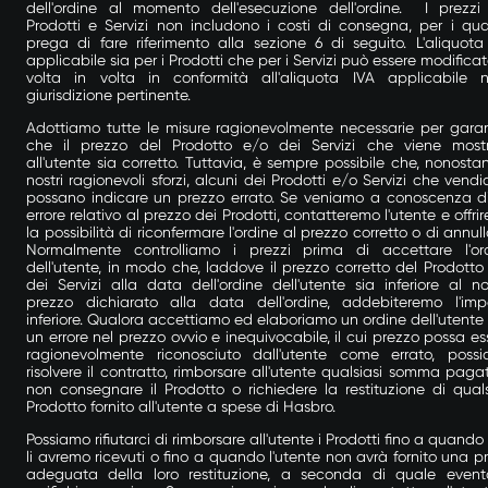
dell'ordine al momento dell'esecuzione dell'ordine. I prezzi
Prodotti e Servizi non includono i costi di consegna, per i qual
prega di fare riferimento alla sezione 6 di seguito. L'aliquota
applicabile sia per i Prodotti che per i Servizi può essere modificat
volta in volta in conformità all'aliquota IVA applicabile n
giurisdizione pertinente.
Adottiamo tutte le misure ragionevolmente necessarie per garan
che il prezzo del Prodotto e/o dei Servizi che viene most
all'utente sia corretto. Tuttavia, è sempre possibile che, nonostan
nostri ragionevoli sforzi, alcuni dei Prodotti e/o Servizi che vend
possano indicare un prezzo errato. Se veniamo a conoscenza d
errore relativo al prezzo dei Prodotti, contatteremo l'utente e offri
la possibilità di riconfermare l'ordine al prezzo corretto o di annull
Normalmente controlliamo i prezzi prima di accettare l'or
dell'utente, in modo che, laddove il prezzo corretto del Prodotto
dei Servizi alla data dell'ordine dell'utente sia inferiore al no
prezzo dichiarato alla data dell'ordine, addebiteremo l'imp
inferiore. Qualora accettiamo ed elaboriamo un ordine dell'utente
un errore nel prezzo ovvio e inequivocabile, il cui prezzo possa es
ragionevolmente riconosciuto dall'utente come errato, poss
risolvere il contratto, rimborsare all'utente qualsiasi somma paga
non consegnare il Prodotto o richiedere la restituzione di quals
Prodotto fornito all'utente a spese di Hasbro.
Possiamo rifiutarci di rimborsare all'utente i Prodotti fino a quando
li avremo ricevuti o fino a quando l'utente non avrà fornito una p
adeguata della loro restituzione, a seconda di quale event