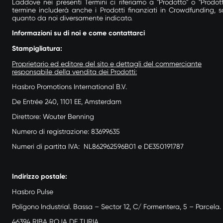
Laddove nei presenti Termini ci riferiamo a "Prodotto" o "Prodotti"
termine includerà anche i Prodotti finanziati in Crowdfunding, s
quanto da noi diversamente indicato.
Informazioni su di noi e come contattarci
Stampigliatura:
Proprietario ed editore del sito e dettagli del commerciante
responsabile della vendita dei Prodotti:
Hasbro Promotions International B.V.
De Entrée 240, 1101 EE, Amsterdam
Direttore: Wouter Benning
Numero di registrazione: 83699635
Numeri di partita IVA: NL862962596B01 e DE350191787
Indirizzo postale:
Hasbro Pulse
Polígono Industrial. Bassa – Sector 12, C/ Formentera, 5 – Parcela. 
46394 RIBA ROJA DE TURIA