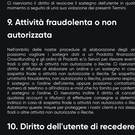
Ci riserviamo il diritto di revocare il sostegno dell'utente in quals
momento a seguito di una sua violazione dei presenti Termini.
9.
Attività fraudolenta o non
autorizzata
Nell'ambito delle nostre procedure di elaborazione degli ord
possiamo vagliare i sostegni dati a un Prodotto finanziat
Crowdfunding e gli ordini di Prodotti e/o Servizi per rilevare event
frodi o altri tipi di attività non autorizzate o illecite. Ci riservia
diritto di rifiutare di elaborare un ordine o un sostegno in cas
sospetta frode o attività non autorizzate o illecite. Se sospett
un'attività fraudolenta, non autorizzata o illecita, possiamo respin
il sostegno o l'ordine dell'utente, oppure possiamo contattarl
numero di telefono o all'indirizzo e-mail che ha fornito per confer
il sostegno o l'ordine. Ci riserviamo inoltre il diritto di cancel
qualsiasi account o rifiutarci di effettuare consegne a determi
indirizzi in caso di sospetta frode o attività non autorizzata o illec
Adottiamo queste misure per proteggere i nostri clienti e noi stess
frodi o altre attività non autorizzate o illecite.
10.
Diritto dell'utente di recedere