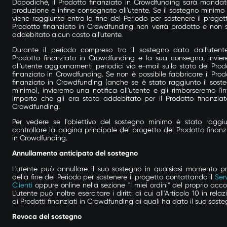
Dopodiché, il Prodotto finanziato in Crowdfunding sarà mandat
produzione e infine consegnato all'utente. Se il sostegno minimo
viene raggiunto entro la fine del Periodo per sostenere il progetto
Prodotto finanziato in Crowdfunding non verrà prodotto e non 
addebitato alcun costo all'utente.
Durante il periodo compreso tra il sostegno dato dall'utent
Prodotto finanziato in Crowdfunding e la sua consegna, invie
all'utente aggiornamenti periodici via e-mail sullo stato del Prod
finanziato in Crowdfunding. Se non è possibile fabbricare il Prod
finanziato in Crowdfunding (anche se è stato raggiunto il sost
minimo), invieremo una notifica all'utente e gli rimborseremo l'in
importo che gli era stato addebitato per il Prodotto finanziat
Crowdfunding.
Per vedere se l'obiettivo del sostegno minimo è stato raggiu
controllare la pagina principale del progetto del Prodotto finanz
in Crowdfunding.
Annullamento anticipato del sostegno
L'utente può annullare il suo sostegno in qualsiasi momento p
della fine del Periodo per sostenere il progetto contattando il
Serv
Clienti
oppure online nella sezione "I miei ordini" del proprio acco
L'utente può inoltre esercitare i diritti di cui all'Articolo
10
in relaz
ai Prodotti finanziati in Crowdfunding ai quali ha dato il suo soste
Revoca del sostegno