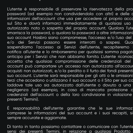
L'utente è responsabile di preservare la riservatezza della pro
password (ad esempio non condividendola con altri) e delle a
informazioni dell'account che usa per accedere al proprio acc
sul Sito e dovrà informarci immediatamente di qualsiasi uso
autorizzato noto o sospetto del proprio account. Qualora l'ut
smarrisca la password, o qualora la password o altre informazioni
suo account Hasbro siano compromesse, l'accesso e/o l'uso del 
e/o dei Servizi possono essere interrotti o sospesi. Qua
sospendiamo l'accesso ai Servizi dell'utente, recapiteremo
notifica all'utente e lo rimborseremo per qualsiasi somma pagat
anticipo per i Servizi che non abbiamo fornito. L'utente riconos
accetta che qualsiasi compromissione delle credenziali del
account può comportare un accesso non autorizzato all'accou
acquisti non autorizzati, e/o la perdita o il furto dei fondi presenti
suo account. L'utente sarà responsabile per gli atti o le omissioni
terzi che accedono o utilizzano il suo account o il Sito per suo co
laddove tale uso sia autorizzato dall'utente o dovuto a una
negligenza (ad esempio, in caso di mancata protezione d
credenziali dell'account o della loro condivisione in violazione
presenti Termini).
È responsabilità dell'utente garantire che le sue informazi
comprese le informazioni del suo account e i suoi recapiti, s
sempre accurate e aggiornate.
Di tanto in tanto possiamo contattare o comunicare con l'utente
sensi dei presenti Termini, in relazione a qualsiasi Prodotto