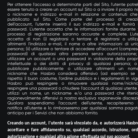
Per ottenere l'accesso a determinate parti del Sito, l'utente potr
essere tenuto a creare un account sul Sito o a inviare il proprio 
o nickname e indirizzo e-mail in relazione ai contenuti ch
pubblicato sul Sito. Come parte del processo di creaz
dell'account, l'utente inserirà il suo indirizzo e-mail e fornirà
password. L'utente accetta che le informazioni fornite durante 
processo di registrazione saranno accurate e complete. L'ut
accetta di non (i) registrarsi o tentare di registrarsi o utiliz
altrimenti l'indirizzo e-mail, il nome o altre informazioni di un'a
persona; (ii) utilizzare o tentare di accedere all'account (compres
password) di qualsiasi altra persona senza autorizzazione; (
utilizzare un account o una password in violazione della propr
intellettuale o dei diritti di privacy di qualsiasi persona; o 
pubblicare pubblicamente o utilizzare altrimenti un no
nickname che Hasbro considera offensivo (ad esempio se
rispetta il buon costume, l'ordine pubblico e i regolamenti in vigo
Hasbro può respingere o rimuovere qualsiasi nome/nickn
respingere una password o chiudere l'account di qualsiasi utente
utilizzi un nome, un nickname e/o una password che riten
ragionevolmente offensivi a nostra esclusiva ragionevole discrezi
Qualora sospendiamo l'account dell'utente, recapiteremo
notifica all'utente e lo rimborseremo per qualsiasi somma pagat
anticipo per i Servizi che non abbiamo fornito.
Creando un account, l'utente sarà vincolato da, e autorizzerà Hasbr
accettare e fare affidamento su, qualsiasi accordo, istruzione, ord
autorizzazione e qualsiasi altra azione effettuata sul suo account.