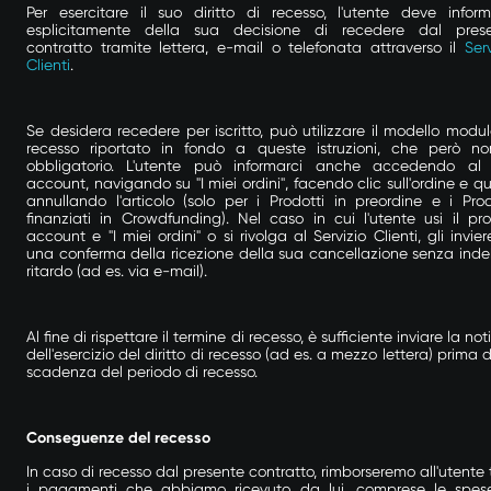
Per esercitare il suo diritto di recesso, l'utente deve inform
esplicitamente della sua decisione di recedere dal pres
contratto tramite lettera, e-mail o telefonata attraverso il
Serv
Clienti
.
Se desidera recedere per iscritto, può utilizzare il modello modul
recesso riportato in fondo a queste istruzioni, che però n
obbligatorio. L'utente può informarci anche accedendo al
account, navigando su "I miei ordini", facendo clic sull'ordine e qu
annullando l'articolo (solo per i Prodotti in preordine e i Prod
finanziati in Crowdfunding). Nel caso in cui l'utente usi il pro
account e "I miei ordini" o si rivolga al Servizio Clienti, gli invie
una conferma della ricezione della sua cancellazione senza inde
ritardo (ad es. via e-mail).
Al fine di rispettare il termine di recesso, è sufficiente inviare la not
dell'esercizio del diritto di recesso (ad es. a mezzo lettera) prima d
scadenza del periodo di recesso.
Conseguenze del recesso
In caso di recesso dal presente contratto, rimborseremo all'utente t
i pagamenti che abbiamo ricevuto da lui, comprese le spes