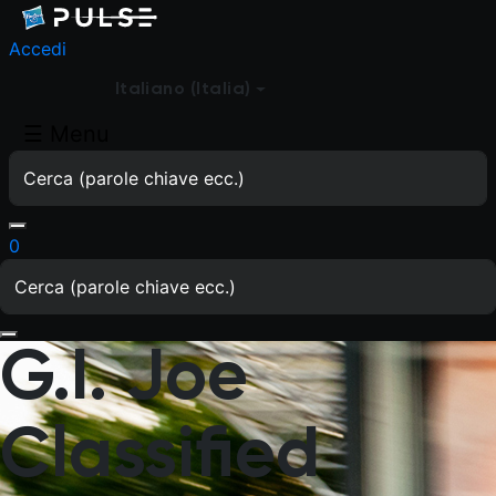
Accedi
Italiano (Italia)
☰
Menu
0
G.I. Joe
Classified