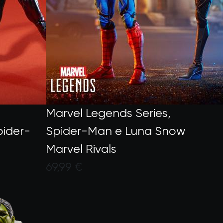
Marvel Legends Series,
pider-
Spider-Man e Luna Snow
Marvel Rivals
69,99 €
 con un punteggio di 5 su 5
Valutato dai clienti con un punte