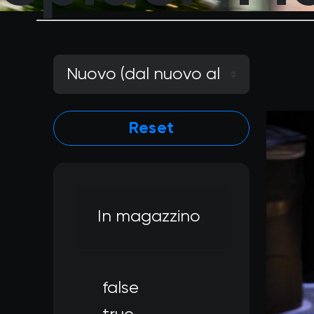
Reset
In magazzino
false
Filtra per In magazzino: f