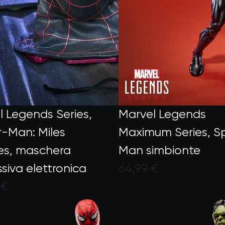
rue
l Legends Series,
Marvel Legends
r-Man: Miles
Maximum Series, S
es, maschera
Man simbionte
siva elettronica
64,99 €
Valutato dai clienti
 €
to dai clienti con un punteggio di 3,9 su 5