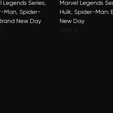
l Legends Series,
Marvel Legends Ser
r-Man, Spider-
Hulk, Spider-Man: 
Brand New Day
New Day
€
47,99 €
- €50
to dai clienti con un punteggio di 3,1 su 5
Valutato dai clienti
 €75