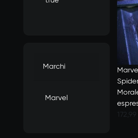
true
Filtra per In magazzino: t
Marchi
Marve
Spide
Moral
Marvel
espres
Filtra per Marchi: Marvel
172,99
Valuta