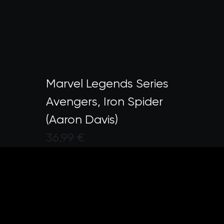
Marvel Legends Series
Avengers, Iron Spider
(Aaron Davis)
36,99 €
Valutato dai clienti con un punte