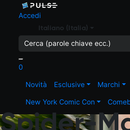
Accedi
Italiano (Italia)
0
Novità
Esclusive
Marchi
New York Comic Con
Comeba
Spider-M