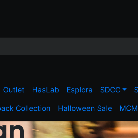
Outlet
HasLab
Esplora
SDCC
S
ck Collection
Halloween Sale
MCM 
an