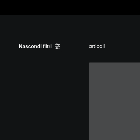
Vai
al
contenuto
articoli
Nascondi filtri