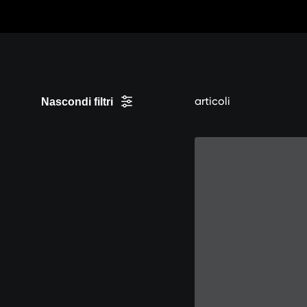
Vai
al
contenuto
articoli
Nascondi filtri