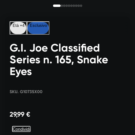
Età +4
Esclusivo
G.I. Joe Classified
Series n. 165, Snake
Eyes
SKU. G10735X00
29,99 €
Condividi