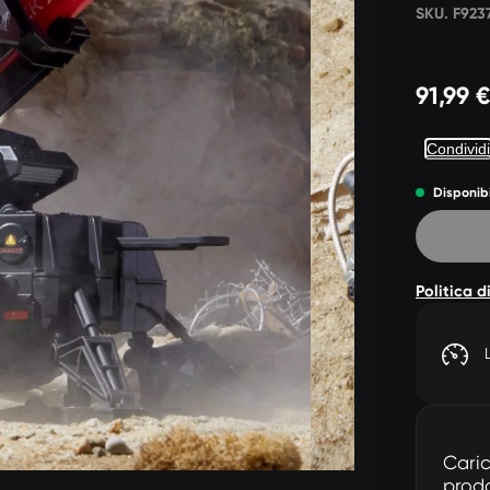
SKU. F923
91,99 €
Condividi
Disponib
Politica d
Caric
prod