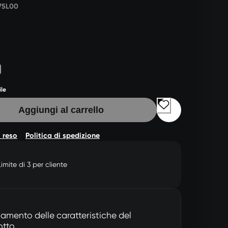
75L00
ile
Aggiungi al carrello
i reso
Politica di spedizione
Limite di 3 per cliente
amento delle caratteristiche del
otto