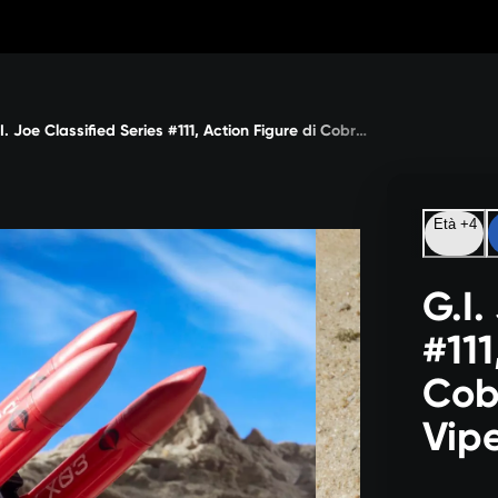
G.I. Joe Classified Series #111, Action Figure di Cobra H.I.S.S., Techno-Viper e H.M.S.
Età +4
G.I.
#111
Cobr
Vipe