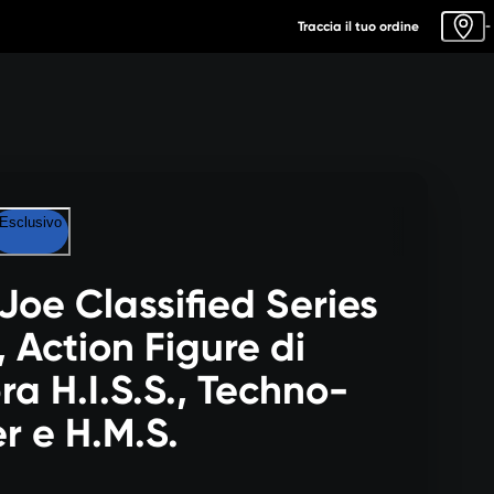
Traccia il tuo ordine
-
Esclusivo
 Joe Classified Series
, Action Figure di
a H.I.S.S., Techno-
r e H.M.S.