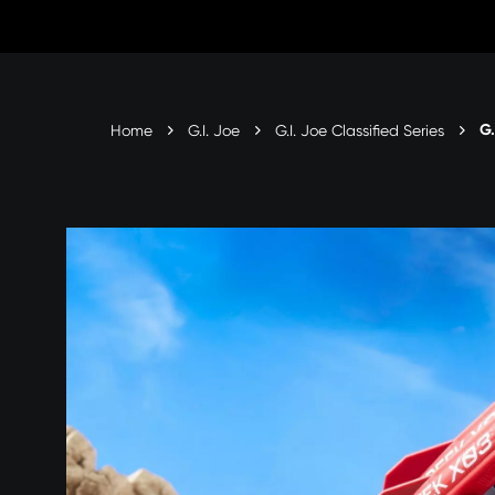
Vai
al
contenuto
Home
G.I. Joe
G.I. Joe Classified Series