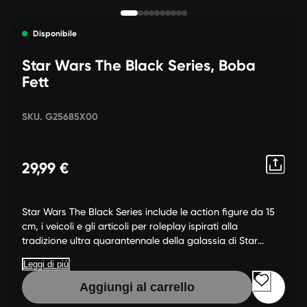
Disponibile
Star Wars The Black Series, Boba
Fett
SKU. G25685X00
29,99 €
Star Wars The Black Series include le action figure da 15
cm, i veicoli e gli articoli per roleplay ispirati alla
tradizione ultra quarantennale della galassia di Star
Wars, che permettono ad appassionati e appassionate
Leggi di più
di ricreare scene galattiche rispettando fedelmente i
fumetti, i film, le serie e altro di Star Wars.
Aggiungi al carrello