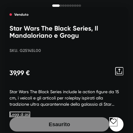
Venduto
Star Wars The Black Series, Il
Mandaloriano e Grogu
SKU. G25145L00
39,99 €
Star Wars The Black Series include le action figure da 15
cm, i veicoli e gli articoli per roleplay ispirati alla
tradizione ultra quarantennale della galassia di Star
Wars, che permettono ad appassionati e appassionate
Leggi di più
di ricreare scene galattiche rispettando fedelmente i
fumetti, i film, le serie e altro di Star Wars.
Esaurito