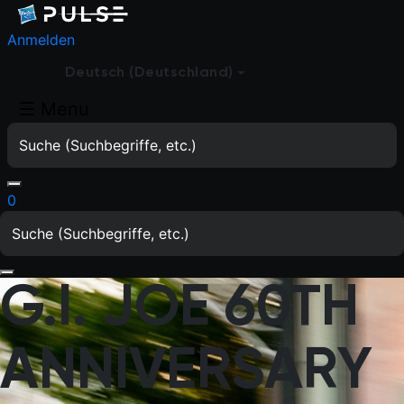
Anmelden
Deutsch (Deutschland)
☰
Menu
0
G.I. JOE 60TH
ANNIVERSARY