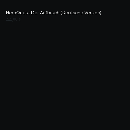
HeroQuest Der Aufbruch (Deutsche Version)
44,99 €
3,1 von 5 Kundenbewertungen