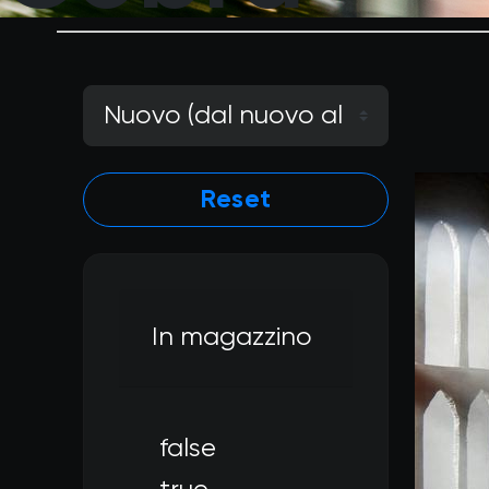
Reset
In magazzino
false
Filtra per In magazzino: f