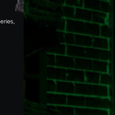
eries,
5
 con un punteggio di 4,8 su 5