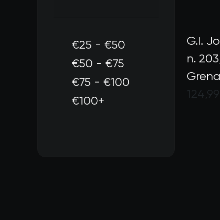
G.I. J
€25 - €50
n. 203
Filtra per Prezzo: €25 
€50 - €75
Grena
Filtra per Prezzo: €50 -
€75 - €100
124,99
Filtra per Prezzo: €75 
€100+
Valuta
Filtra per Prezzo: €100+