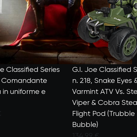
rue
oe Classified Series
G.I. Joe Classified 
1, Comandante
n. 218, Snake Eyes 
 in uniforme e
Varmint ATV Vs. St
Viper & Cobra Stea
e
€
Flight Pod (Trubble
to dai clienti con un punteggio di 5 su 5
Bubble)
134,99 €