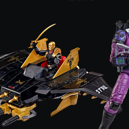
Valutato dai clienti
assified Series