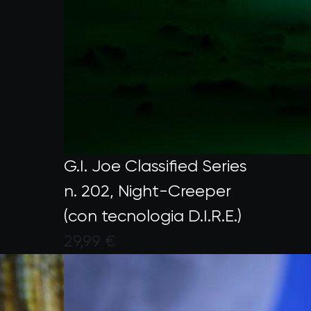
G.I. Joe Classified Series
n. 202, Night-Creeper
(con tecnologia D.I.R.E.)
29,99 €
Valutato dai clienti con un punte