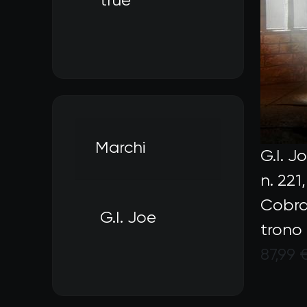
true
Filtra per In magazzino: t
Marchi
G.I. J
n. 22
Cobra
G.I. Joe
trono
Filtra per Marchi: G.I. Jo
87,99 
Valuta