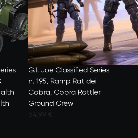
Series
G.I. Joe Classified Series
&
n. 195, Ramp Rat dei
ealth
Cobra, Cobra Rattler
lth
Ground Crew
64,99 €
Valutato dai clienti con un punte