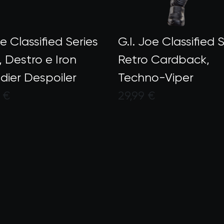
oe Classified Series
G.I. Joe Classified S
, Destro e Iron
Retro Cardback,
- €50
dier Despoiler
Techno-Viper
 €75
 €
29,99 €
- €100
to dai clienti con un punteggio di 4,6 su 
Valutato dai clienti