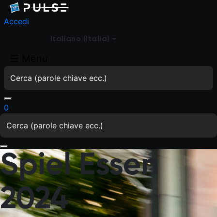
Accedi
Italiano (Italia)
☰
Menu
0
Spiel Essen
2024