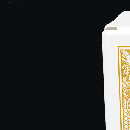
129,99 €
Valutato dai clienti con un punteggio di 5 su 5