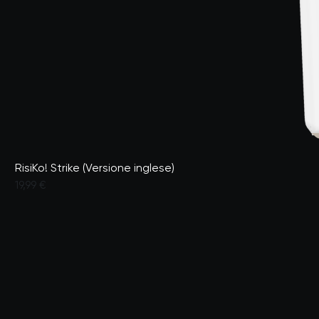
RisiKo! Strike (Versione inglese)
19,99 €
Valutato dai clienti con un punteggio di 5 su 5