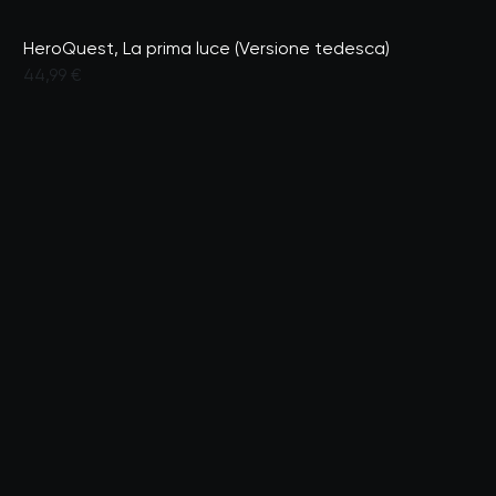
HeroQuest, La prima luce (Versione tedesca)
44,99 €
Valutato dai clienti con un punteggio di 3,1 su 5